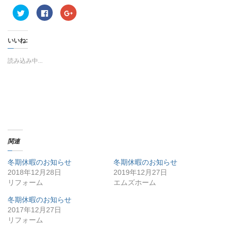
ク
F
ク
リ
a
リ
ッ
c
ッ
ク
e
ク
し
b
し
いいね:
て
o
て
T
o
G
w
k
o
i
で
o
読み込み中...
t
共
g
t
有
l
e
す
e
r
る
+
で
に
で
共
は
共
有
ク
有
(
リ
(
新
ッ
新
し
ク
し
い
し
い
ウ
て
ウ
ィ
く
ィ
関連
ン
だ
ン
ド
さ
ド
ウ
い
ウ
冬期休暇のお知らせ
冬期休暇のお知らせ
で
(
で
開
新
開
2018年12月28日
2019年12月27日
き
し
き
ま
い
ま
リフォーム
エムズホーム
す
ウ
す
)
ィ
)
ン
冬期休暇のお知らせ
ド
2017年12月27日
ウ
で
リフォーム
開