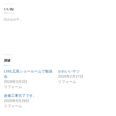
ッ
c
ッ
ク
e
ク
し
b
し
いいね:
て
o
て
T
o
G
w
k
o
i
で
o
読み込み中...
t
共
g
t
有
l
e
す
e
r
る
+
で
に
で
共
は
共
有
ク
有
(
リ
(
新
ッ
新
し
ク
し
い
し
い
ウ
て
ウ
ィ
く
ィ
関連
ン
だ
ン
ド
さ
ド
ウ
い
ウ
LIXIL広島ショールームで勉強
かわいいヤツ
で
(
で
開
新
開
会
2020年2月27日
き
し
き
ま
い
ま
2018年3月3日
リフォーム
す
ウ
す
リフォーム
)
ィ
)
ン
ド
改修工事完了です。
ウ
で
2020年9月29日
開
き
リフォーム
ま
す
)